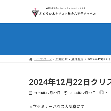
コ
ナ
ン
ビ
テ
ゲ
ン
ー
ツ
シ
へ
ョ
ス
ン
キ
に
ッ
移
プ
動
トップページ
お知らせ
礼拝報告
2024年12月2
2024年12月22日ク
最
2024年12月27日
2024年12月27日
o
終
更
大学セミナーハウス大講堂にて
新