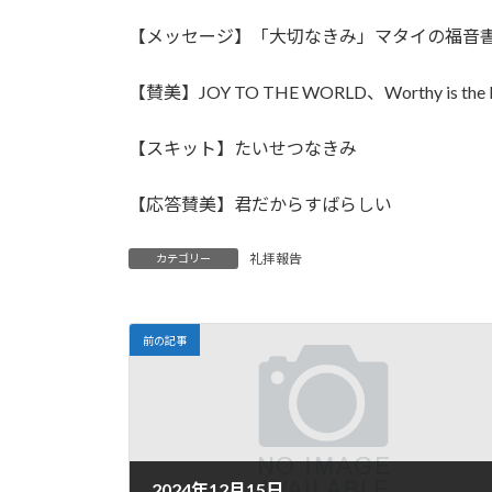
日
時
【メッセージ】「大切なきみ」マタイの福音書
:
【賛美】JOY TO THE WORLD、Worthy is
【スキット】たいせつなきみ
【応答賛美】君だからすばらしい
礼拝報告
カテゴリー
前の記事
2024年12月15日