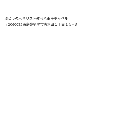
ぶどうの木キリスト教会八王子チャペル
〒2060035東京都多摩市唐木田１丁目１５−３