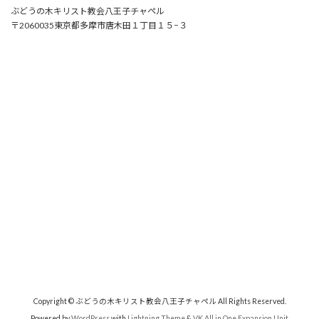
ぶどうの木キリスト教会八王子チャペル
〒2060035東京都多摩市唐木田１丁目１５−３
Copyright © ぶどうの木キリスト教会八王子チャペル All Rights Reserved.
Powered by
WordPress
with
Lightning Theme
&
VK All in One Expansion Unit