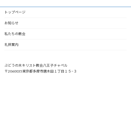
トップページ
お知らせ
私たちの教会
礼拝案内
ぶどうの木キリスト教会八王子チャペル
〒2060035東京都多摩市唐木田１丁目１５−３